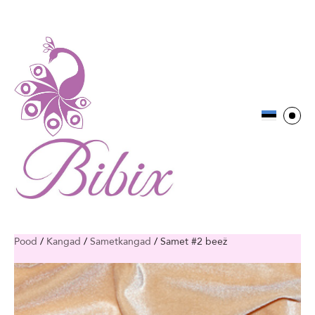
Pood
/
Kangad
/
Sametkangad
/
Samet #2 beež