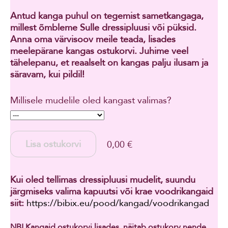
Antud kanga puhul on tegemist sametkangaga,
millest õmbleme Sulle dressipluusi või püksid.
Anna oma värvisoov meile teada, lisades
meelepärane kangas ostukorvi.
Juhime veel
tähelepanu, et reaalselt on kangas palju ilusam ja
säravam, kui pildil!
Millisele mudelile oled kangast valimas?
Lisa ostukorvi
0,00 €
Kui oled tellimas dressipluusi mudelit, suundu
järgmiseks valima kapuutsi või krae voodrikangaid
siit:
https://bibix.eu/pood/kangad/voodrikangad
NB! Kangaid ostukorvi lisades, näitab ostukorv nende