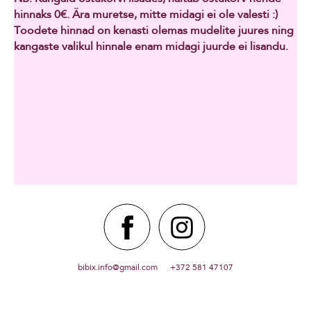
hinnaks 0€. Ära muretse, mitte midagi ei ole valesti :)
Toodete hinnad on kenasti olemas mudelite juures ning
kangaste valikul hinnale enam midagi juurde ei lisandu.
bibix.info@gmail.com +372 581 47107