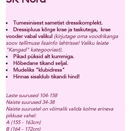
Tumesinisest sametist dressikomplekt.
Dressipluus kõrge krae ja taskutega,
krae
vooder vabal valikul
(kirjutage oma voodrikanga
soov tellimuse lisainfo lahtrisse! Valiku leiate
"Kangad" kategooriast).
Pikad püksid alt kummiga.
Hõbedane tikand seljal.
Mudeliks "klubidress"
Hinnas sisaldub tikandi hind!
Laste suurused 104-158
Naiste suurused 34-38
Naiste suurustel on võimalik valida kolme erineva
pikkuse vahel:
A (155 - 163cm)
B (164 - 172cm)