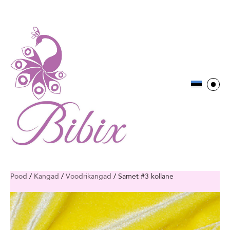
Pood
/
Kangad
/
Voodrikangad
/
Samet #3 kollane