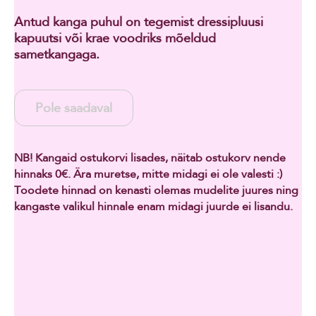
Antud kanga puhul on tegemist dressipluusi
kapuutsi või krae voodriks mõeldud
sametkangaga.
Pole saadaval
NB! Kangaid ostukorvi lisades, näitab ostukorv nende
hinnaks 0€. Ära muretse, mitte midagi ei ole valesti :)
Toodete hinnad on kenasti olemas mudelite juures ning
kangaste valikul hinnale enam midagi juurde ei lisandu.