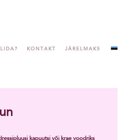
LLIDA?
KONTAKT
JÄRELMAKS
uun
essipluusi kapuutsi või krae voodriks