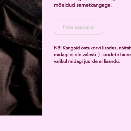
mõeldud sametkangaga.
Pole saadaval
NB! Kangaid ostukorvi lisades, näit
midagi ei ole valesti :) Toodete hin
valikul midagi juurde ei lisandu.