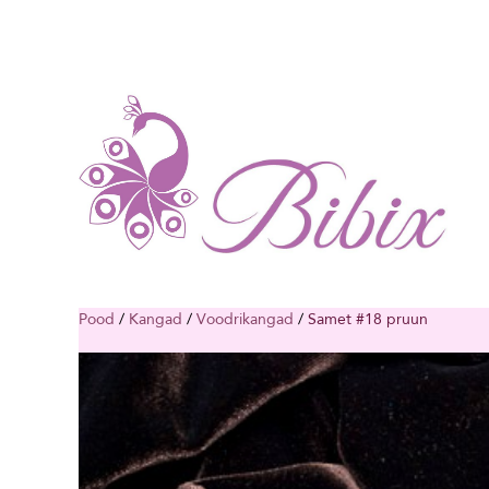
Pood
/
Kangad
/
Voodrikangad
/
Samet #18 pruun