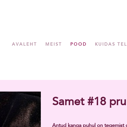
AVALEHT
MEIST
POOD
KUIDAS TE
Samet #18 pr
Antud kanga puhul on tegemist dr