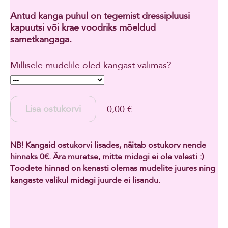
Antud kanga puhul on tegemist dressipluusi
kapuutsi või krae voodriks mõeldud
sametkangaga.
Millisele mudelile oled kangast valimas?
Lisa ostukorvi
0,00 €
NB! Kangaid ostukorvi lisades, näitab ostukorv nende
hinnaks 0€. Ära muretse, mitte midagi ei ole valesti :)
Toodete hinnad on kenasti olemas mudelite juures ning
kangaste valikul midagi juurde ei lisandu.