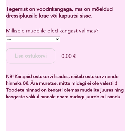
Tegemist on voodrikangaga, mis on mõeldud
dressipluusile krae või kapuutsi sisse.
Millisele mudelile oled kangast valimas?
Lisa ostukorvi
0,00 €
NB! Kangaid ostukorvi lisades, näitab ostukorv nende
hinnaks 0€. Ära muretse, mitte midagi ei ole valesti :)
Toodete hinnad on kenasti olemas mudelite juures ning
kangaste valikul hinnale enam midagi juurde ei lisandu.