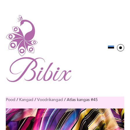
Pood
/
Kangad
/
Voodrikangad
/
Atlas kangas #45