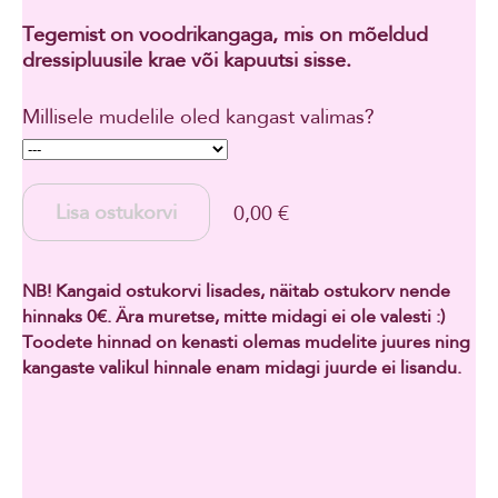
Tegemist on voodrikangaga, mis on mõeldud
dressipluusile krae või kapuutsi sisse.
Millisele mudelile oled kangast valimas?
Lisa ostukorvi
0,00 €
NB! Kangaid ostukorvi lisades, näitab ostukorv nende
hinnaks 0€. Ära muretse, mitte midagi ei ole valesti :)
Toodete hinnad on kenasti olemas mudelite juures ning
kangaste valikul hinnale enam midagi juurde ei lisandu.