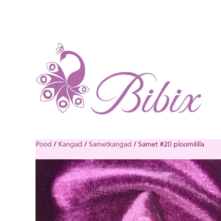
Pood
/
Kangad
/
Sametkangad
/
Samet #20 ploomililla