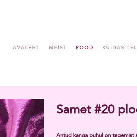
AVALEHT
MEIST
POOD
KUIDAS TE
Samet #20 ploo
Antud kanga puhul on tegemist 