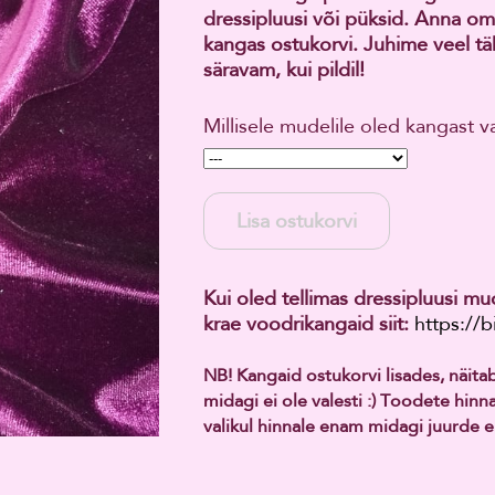
dressipluusi või püksid. Anna om
kangas ostukorvi. Juhime veel täh
säravam, kui pildil!
Millisele mudelile oled kangast v
Lisa ostukorvi
Kui oled tellimas dressipluusi mu
krae voodrikangaid siit:
https://
NB! Kangaid ostukorvi lisades, näit
midagi ei ole valesti :) Toodete hin
valikul hinnale enam midagi juurde ei