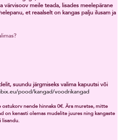
a värvisoov meile teada, lisades meelepärane
elepanu, et reaalselt on kangas palju ilusam ja
alimas?
delit, suundu järgmiseks valima kapuutsi või
bibix.eu/pood/kangad/voodrikangad
ab ostukorv nende hinnaks 0€. Ära muretse, mitte
nad on kenasti olemas mudelite juures ning kangaste
 lisandu.