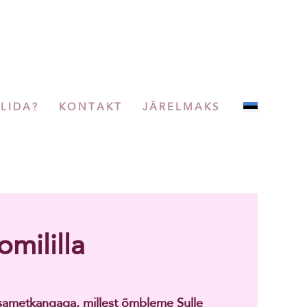
LLIDA?
KONTAKT
JÄRELMAKS
mililla
sametkangaga, millest õmbleme Sulle