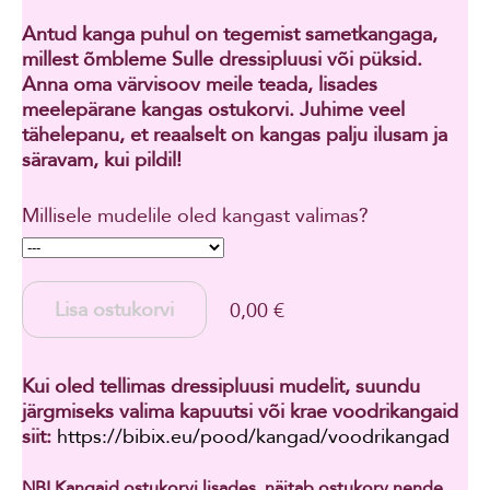
Antud kanga puhul on tegemist sametkangaga,
millest õmbleme Sulle dressipluusi või püksid.
Anna oma värvisoov meile teada, lisades
meelepärane kangas ostukorvi. Juhime veel
tähelepanu, et reaalselt on kangas palju ilusam ja
säravam, kui pildil!
Millisele mudelile oled kangast valimas?
Lisa ostukorvi
0,00 €
Kui oled tellimas dressipluusi mudelit, suundu
järgmiseks valima kapuutsi või krae voodrikangaid
siit:
https://bibix.eu/pood/kangad/voodrikangad
NB! Kangaid ostukorvi lisades, näitab ostukorv nende