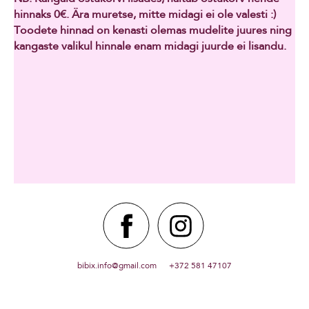
hinnaks 0€. Ära muretse, mitte midagi ei ole valesti :)
Toodete hinnad on kenasti olemas mudelite juures ning
kangaste valikul hinnale enam midagi juurde ei lisandu.
bibix.info@gmail.com +372 581 47107