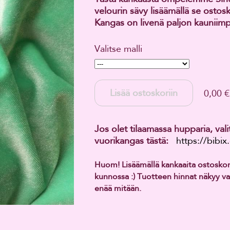
velourin sävy lisäämällä se ostosk
Kangas on livenä paljon kauniimp
Valitse malli
Lisää ostoskoriin
0,00 €
Jos olet tilaamassa hupparia, val
vuorikangas tästä:
https://bibi
Huom! Lisäämällä kankaaita ostoskorii
kunnossa :) Tuotteen hinnat näkyy vaa
enää mitään.