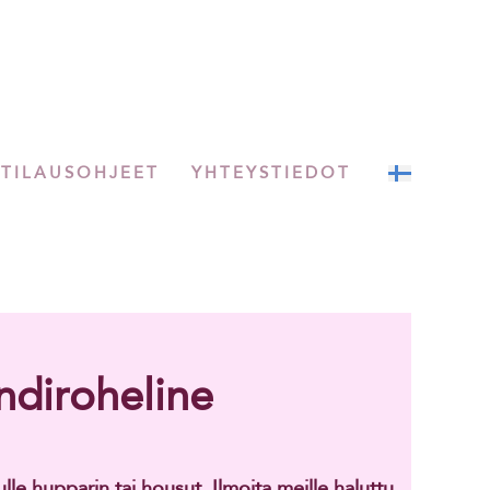
TILAUSOHJEET
YHTEYSTIEDOT
diroheline
e hupparin tai housut. Ilmoita meille haluttu