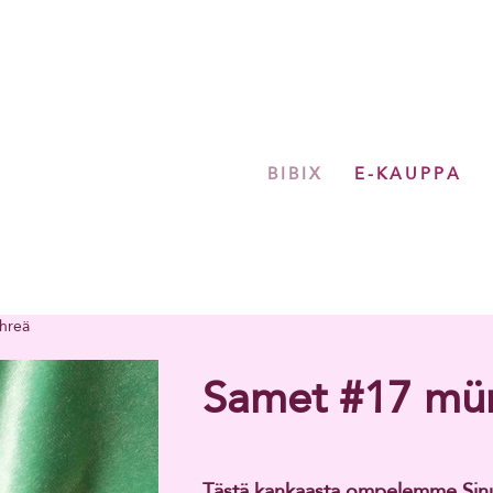
BIBIX
E-KAUPPA
ihreä
Samet #17 mün
Tästä kankaasta ompelemme Sinull